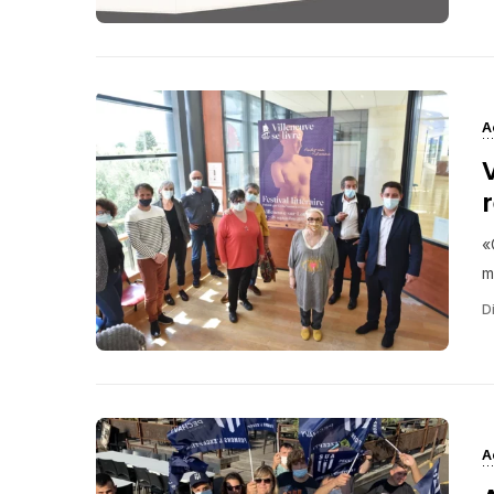
A
V
«
m
Di
A