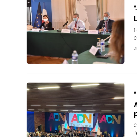
A
1
C
Di
A
C
l’