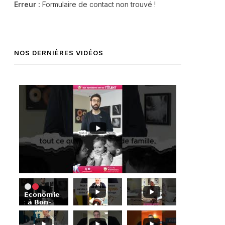
Erreur :
Formulaire de contact non trouvé !
NOS DERNIÈRES VIDÉOS
𝗘𝗰𝗼𝗻𝗼𝗺𝗶𝗲
: 𝗮̀ 𝗕𝗼𝗻-
𝗘𝗻𝗰𝗼𝗻𝘁𝗿𝗲,
𝗦𝗶𝗺𝗼𝗻
𝗔𝗯𝗶𝗸𝗲𝗿