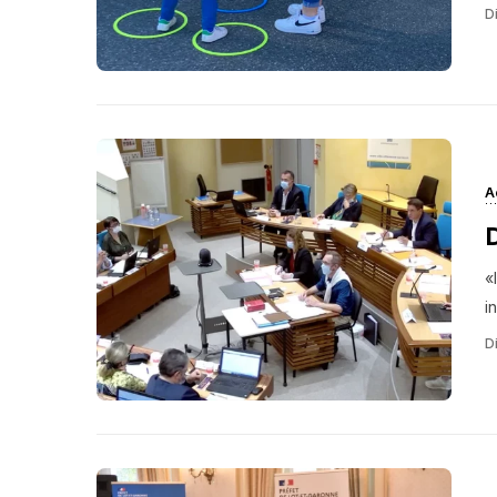
Di
A
«
i
Di