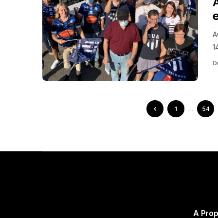
A
1
Di
1
…
54
A Pro