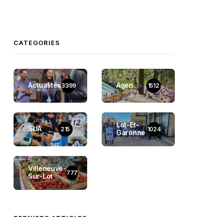
CATEGORIES
Actualités
Agen
3399
1512
Lot-Et-
SUA
215
1024
Garonne
Villeneuve-
777
Sur-Lot