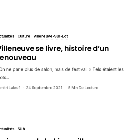
ctualités
Culture
Villeneuve-Sur-Lot
illeneuve se livre, histoire d’un
renouveau
On ne parle plus de salon, mais de festival. » Tels étaient les
ots...
mitri Laleuf
24 Septembre 2021
5 Min De Lecture
ctualités
SUA