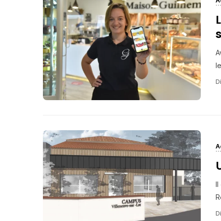
A
A
le
Di
A
I
R
Di