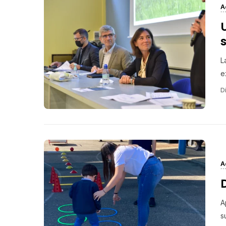
A
L
e
Di
A
A
su