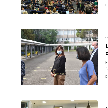
Di
A
P
(t
Di