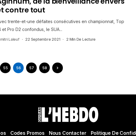
Aginnum, de la bienveillance envers
et contre tout
vec trente-et-une défaites consécutives en championnat, Top
4 et Pro D2 confondus, le SUA...
mitri Laleuf
22 Septembre 2021
2 Min De Lecture
55
56
57
58
pos
Codes Promos
Nous Contacter
Politique De Confid