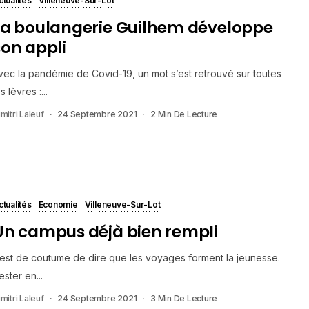
ctualités
Villeneuve-Sur-Lot
La boulangerie Guilhem développe
son appli
vec la pandémie de Covid-19, un mot s’est retrouvé sur toutes
s lèvres :...
mitri Laleuf
24 Septembre 2021
2 Min De Lecture
ctualités
Economie
Villeneuve-Sur-Lot
Un campus déjà bien rempli
l est de coutume de dire que les voyages forment la jeunesse.
ester en...
mitri Laleuf
24 Septembre 2021
3 Min De Lecture