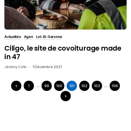
Actualités
Agen
Lot-Et-Garonne
Ciligo, le site de covoiturage made
in 47
Jérémy Colin
1 Décembre 2021
1
…
99
100
101
102
103
…
106