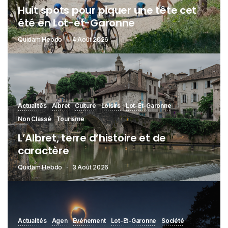
Huit spots pour piquer une tête cet
été en Lot-et-Garonne
Quidam Hebdo
4 Août 2026
Actualités
Albret
Culture
Loisirs
Lot-Et-Garonne
Non Classé
Tourisme
L’Albret, terre d’histoire et de
caractère
Quidam Hebdo
3 Août 2026
Actualités
Agen
Événement
Lot-Et-Garonne
Société