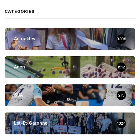
CATEGORIES
Actualités
3399
Agen
1512
SUA
215
Lot-Et-Garonne
1024