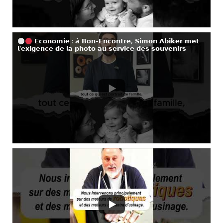
𝗘𝗰𝗼𝗻𝗼𝗺𝗶𝗲 : 𝗮̀ 𝗕𝗼𝗻-𝗘𝗻𝗰𝗼𝗻𝘁𝗿𝗲, 𝗦𝗶𝗺𝗼𝗻 𝗔𝗯𝗶𝗸𝗲𝗿 𝗺𝗲𝘁
𝗹’𝗲𝘅𝗶𝗴𝗲𝗻𝗰𝗲 𝗱𝗲 𝗹𝗮 𝗽𝗵𝗼𝘁𝗼 𝗮𝘂 𝘀𝗲𝗿𝘃𝗶𝗰𝗲 𝗱𝗲𝘀 𝘀𝗼𝘂𝘃𝗲𝗻𝗶𝗿𝘀