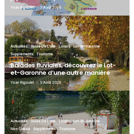
Yoan Rigoulet
7 Août 2026
Actualités
Guide De L'été
Loisirs
Lot-Et-Garonne
Suppléments
Tourisme
Balades fluviales, découvrez le Lot-
et-Garonne d’une autre manière
Yoan Rigoulet
5 Août 2026
Actualités
Guide De L'été
Loisirs
Lot-Et-Garonne
Non Classé
Suppléments
Tourisme