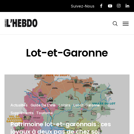
Suivez-Nous
Lot-et-Garonne
Actualités
Guide De L'été
Loisirs
Lot-Et-Garonne
Suppléments
Tourisme
Patrimoine lot-et-garonnais : ces
joyaux à deux pas de chez soi