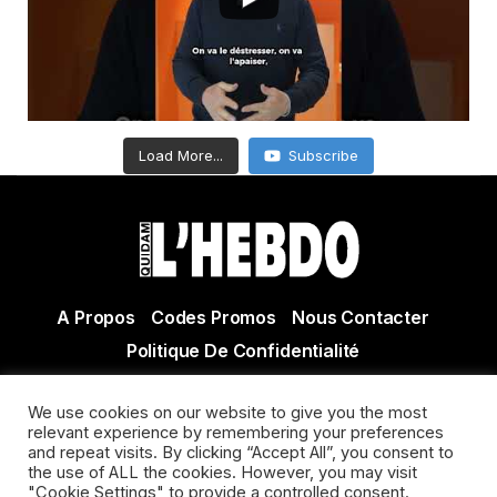
Load More...
Subscribe
A Propos
Codes Promos
Nous Contacter
Politique De Confidentialité
© Copyright 2021 Tous droits réservés Quidam Hebdo
We use cookies on our website to give you the most
Actualité Agen - Actualité en lot et Garonne - Actualité
relevant experience by remembering your preferences
Villeneuve sur Lot
and repeat visits. By clicking “Accept All”, you consent to
the use of ALL the cookies. However, you may visit
"Cookie Settings" to provide a controlled consent.