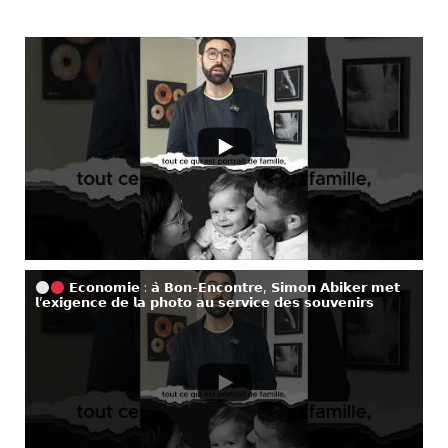
𝗘𝗰𝗼𝗻𝗼𝗺𝗶𝗲 : 𝗮̀ 𝗕𝗼𝗻-𝗘𝗻𝗰𝗼𝗻𝘁𝗿𝗲, 𝗦𝗶𝗺𝗼𝗻 𝗔𝗯𝗶𝗸𝗲𝗿 𝗺𝗲𝘁
𝗹’𝗲𝘅𝗶𝗴𝗲𝗻𝗰𝗲 𝗱𝗲 𝗹𝗮 𝗽𝗵𝗼𝘁𝗼 𝗮𝘂 𝘀𝗲𝗿𝘃𝗶𝗰𝗲 𝗱𝗲𝘀 𝘀𝗼𝘂𝘃𝗲𝗻𝗶𝗿𝘀