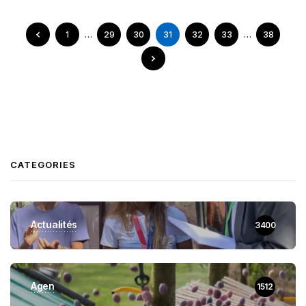
1
…
29
30
31
32
33
…
38
CATEGORIES
Actualités
3400
Agen
1512