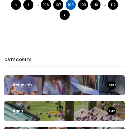
1
…
106
107
108
109
110
…
112
CATEGORIES
Actualités
3397
Agen
1512