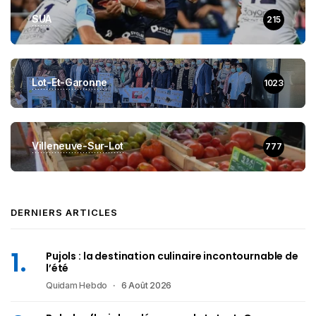
SUA
215
Lot-Et-Garonne
1023
Villeneuve-Sur-Lot
777
DERNIERS ARTICLES
Pujols : la destination culinaire incontournable de
l’été
Quidam Hebdo
6 Août 2026