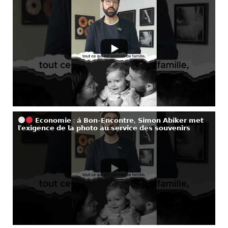
𝗘𝗰𝗼𝗻𝗼𝗺𝗶𝗲 : 𝗮̀ 𝗕𝗼𝗻-𝗘𝗻𝗰𝗼𝗻𝘁𝗿𝗲, 𝗦𝗶𝗺𝗼𝗻 𝗔𝗯𝗶𝗸𝗲𝗿 𝗺𝗲𝘁
𝗹’𝗲𝘅𝗶𝗴𝗲𝗻𝗰𝗲 𝗱𝗲 𝗹𝗮 𝗽𝗵𝗼𝘁𝗼 𝗮𝘂 𝘀𝗲𝗿𝘃𝗶𝗰𝗲 𝗱𝗲𝘀 𝘀𝗼𝘂𝘃𝗲𝗻𝗶𝗿𝘀