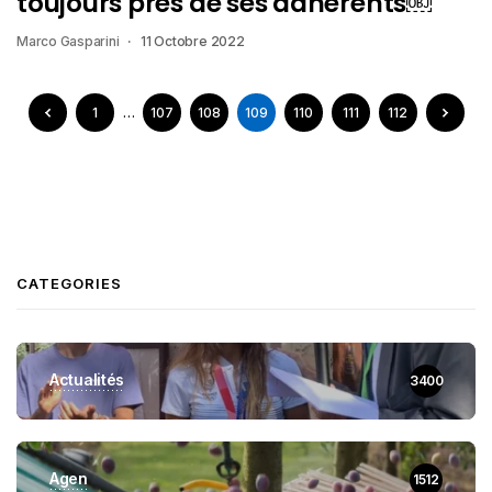
toujours près de ses adhérents￼
Marco Gasparini
11 Octobre 2022
1
…
107
108
109
110
111
112
CATEGORIES
Actualités
3400
Agen
1512