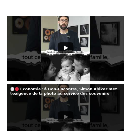
𝗘𝗰𝗼𝗻𝗼𝗺𝗶𝗲 : 𝗮̀ 𝗕𝗼𝗻-𝗘𝗻𝗰𝗼𝗻𝘁𝗿𝗲, 𝗦𝗶𝗺𝗼𝗻 𝗔𝗯𝗶𝗸𝗲𝗿 𝗺𝗲𝘁
𝗹’𝗲𝘅𝗶𝗴𝗲𝗻𝗰𝗲 𝗱𝗲 𝗹𝗮 𝗽𝗵𝗼𝘁𝗼 𝗮𝘂 𝘀𝗲𝗿𝘃𝗶𝗰𝗲 𝗱𝗲𝘀 𝘀𝗼𝘂𝘃𝗲𝗻𝗶𝗿𝘀