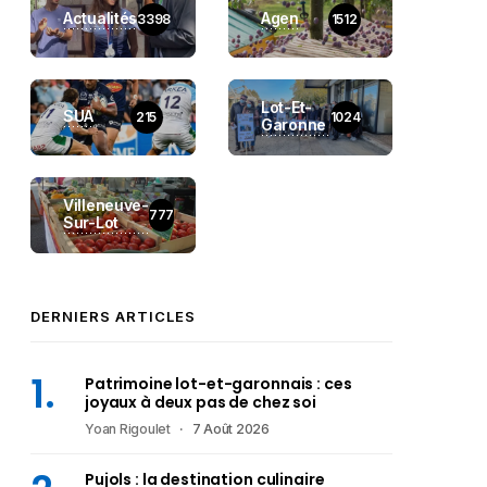
Actualités
Agen
3398
1512
Lot-Et-
SUA
215
1024
Garonne
Villeneuve-
777
Sur-Lot
DERNIERS ARTICLES
Patrimoine lot-et-garonnais : ces
joyaux à deux pas de chez soi
Yoan Rigoulet
7 Août 2026
Pujols : la destination culinaire