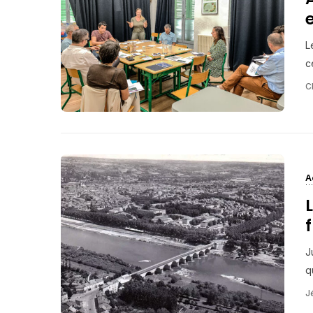
L
c
C
A
J
qu
J