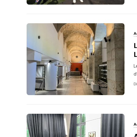
A
L
d
Di
A