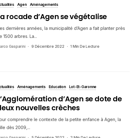
ctualités
Agen
Aménagements
La rocade d’Agen se végétalise
es dernières années, la municipalité d’Agen a fait planter près
e 1500 arbres. La...
arco Gasparini
9 Décembre 2022
1 Min De Lecture
ctualités
Aménagements
Education
Lot-Et-Garonne
L’Agglomération d’Agen se dote de
deux nouvelles crèches
our comprendre le contexte de la petite enfance à Agen, la
ille dès 2009,...
arco Gasparini
5 Décembre 2022
2 Min De Lecture