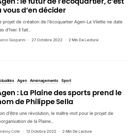
gen : le futur de l’écoquartier, c’est
à vous d’en décider
e projet de création de l’écoquartier Agen-La Vilette ne date
s d’hier. Il fait...
arco Gasparini
27 Octobre 2022
2 Min De Lecture
ctualités
Agen
Aménagements
Sport
Agen : La Plaine des sports prend le
nom de Philippe Sella
oin d’être une révolution, le maître-mot pour le projet de
éorganisation de la Plaine...
érémy Colin
12 Octobre 2022
2 Min De Lecture