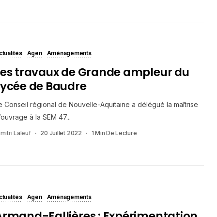
ctualités
Agen
Aménagements
Les travaux de Grande ampleur du
Lycée de Baudre
e Conseil régional de Nouvelle-Aquitaine a délégué la maîtrise
’ouvrage à la SEM 47...
mitri Laleuf
20 Juillet 2022
1 Min De Lecture
ctualités
Agen
Aménagements
Armand-Fallières : Expérimentation