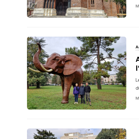
M
A
L
d
M