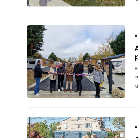
A
A
c
M
A