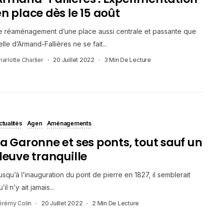
en place dès le 15 août
e réaménagement d’une place aussi centrale et passante que
elle d’Armand-Fallières ne se fait...
harlotte Charlier
20 Juillet 2022
3 Min De Lecture
ctualités
Agen
Aménagements
La Garonne et ses ponts, tout sauf un
fleuve tranquille
usqu’à l’inauguration du pont de pierre en 1827, il semblerait
’il n’y ait jamais...
érémy Colin
20 Juillet 2022
2 Min De Lecture