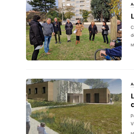
A
C
d
M
A
P
V
M