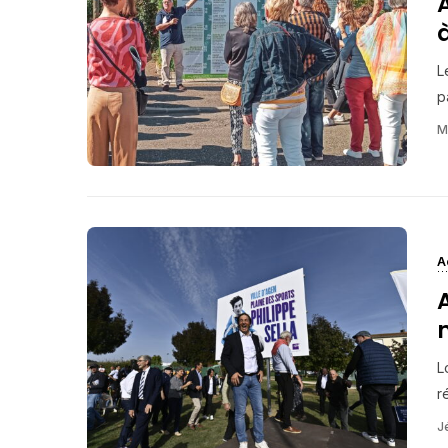
A
L
pa
M
A
L
r
J