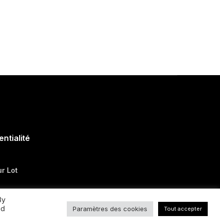
entialité
ur Lot
By
ed
Paramètres des cookies
Tout accepter