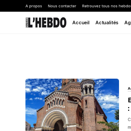
A propos
Nous contacter
Retrouvez tous nos hebdo
Accueil
Actualités
Ag
A
C
m