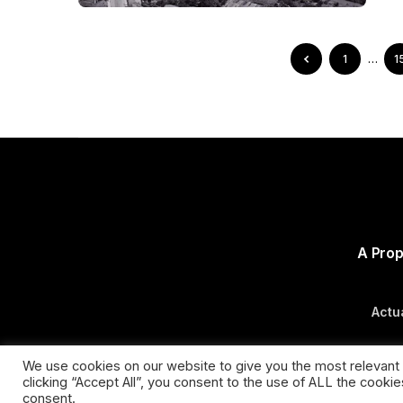
1
…
1
A Pro
Actua
We use cookies on our website to give you the most relevant
clicking “Accept All”, you consent to the use of ALL the cooki
consent.