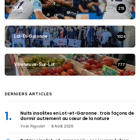
SUA
215
Lot-Et-Garonne
1024
Villeneuve-Sur-Lot
777
DERNIERS ARTICLES
Nuits insolites en Lot-et-Garonne : trois façons de
dormir autrement au cœur de la nature
Yoan Rigoulet
8 Août 2026