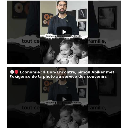
𝗘𝗰𝗼𝗻𝗼𝗺𝗶𝗲 : 𝗮̀ 𝗕𝗼𝗻-𝗘𝗻𝗰𝗼𝗻𝘁𝗿𝗲, 𝗦𝗶𝗺𝗼𝗻 𝗔𝗯𝗶𝗸𝗲𝗿 𝗺𝗲𝘁
𝗹’𝗲𝘅𝗶𝗴𝗲𝗻𝗰𝗲 𝗱𝗲 𝗹𝗮 𝗽𝗵𝗼𝘁𝗼 𝗮𝘂 𝘀𝗲𝗿𝘃𝗶𝗰𝗲 𝗱𝗲𝘀 𝘀𝗼𝘂𝘃𝗲𝗻𝗶𝗿𝘀