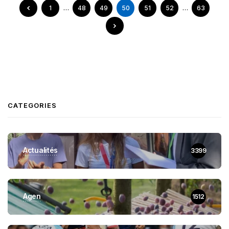
1
…
48
49
50
51
52
…
63
CATEGORIES
Actualités
3399
Agen
1512