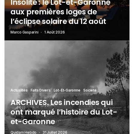
Insolite : le Lot-et-Garonne
aux premières loges de
l’éclipse solaire du 12 août
Marco Gasparini
1 Août 2026
Actualités
Faits Divers
Lot-Et-Garonne
Société
ARCHIVES. Les incendies qui
ont marqué l’histoire du Lot-
et-Garonne
Quidam Hebdo
31 Juillet 2026