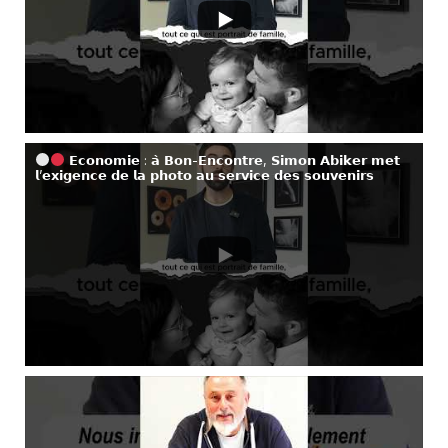
𝗘𝗰𝗼𝗻𝗼𝗺𝗶𝗲 : 𝗮̀ 𝗕𝗼𝗻-𝗘𝗻𝗰𝗼𝗻𝘁𝗿𝗲, 𝗦𝗶𝗺𝗼𝗻 𝗔𝗯𝗶𝗸𝗲𝗿 𝗺𝗲𝘁
𝗹’𝗲𝘅𝗶𝗴𝗲𝗻𝗰𝗲 𝗱𝗲 𝗹𝗮 𝗽𝗵𝗼𝘁𝗼 𝗮𝘂 𝘀𝗲𝗿𝘃𝗶𝗰𝗲 𝗱𝗲𝘀 𝘀𝗼𝘂𝘃𝗲𝗻𝗶𝗿𝘀