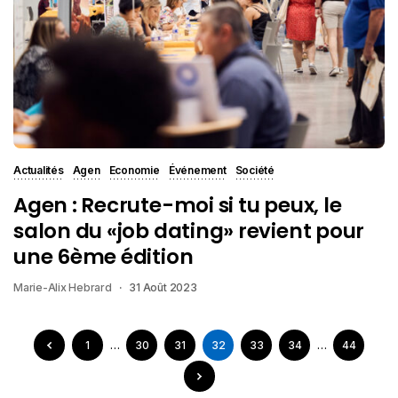
Actualités
Agen
Economie
Événement
Société
Agen : Recrute-moi si tu peux, le
salon du «job dating» revient pour
une 6ème édition
Marie-Alix Hebrard
31 Août 2023
1
…
30
31
32
33
34
…
44