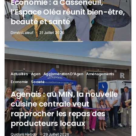
Économie : à Casseneuil,
l’Espace Oléa réunit bien-être,
beauté et santé
Dimitri Laleuf
31 Juillet 2026
Actualités
Agen
Agglomération D'Agen
Aménagements
Economie
Société
Agenais : au MIN, la nouvelle
cuisine centrale veut
rapprocher les repas des
producteurs locaux
Quidam Hebdo
29 Juillet 2026