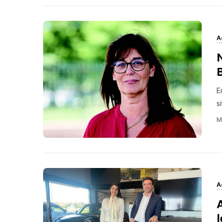
A
E
s
M
A