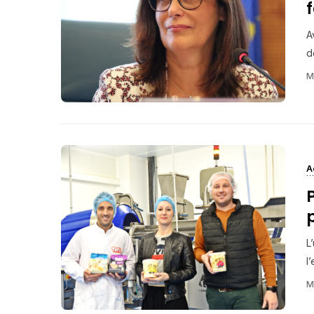
A
d
M
A
L
l
M