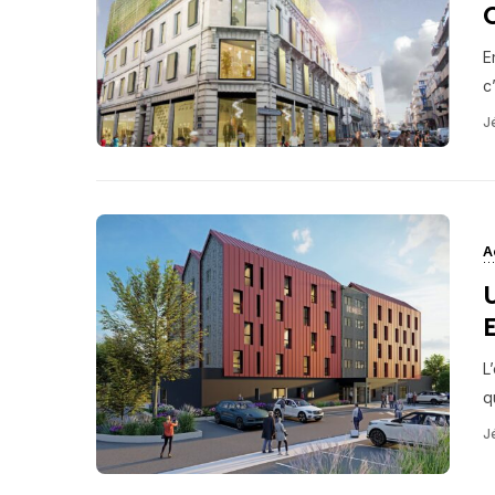
E
c
J
A
E
L
q
J