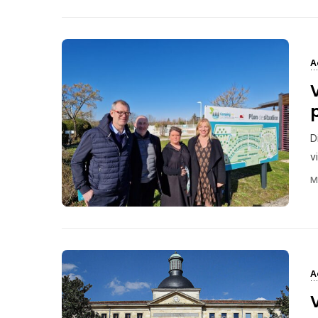
A
D
vi
M
A
V