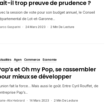
fait-il trop preuve de prudence ?
vec la session de vote pour son budget annuel, le Conseil
épartemental de Lot-et-Garonne...
arco Gasparini
24 Mars 2023
2 Min De Lecture
ctualités
Agen
Commerce
Economie
Pap’s et Oh my Pop, se rassembler
pour mieux se développer
’union fait la force… Mais aussi le goût. Entre Cyril Rouffet, de
’entreprise Pap’s...
arie-Alix Hebrard
14 Mars 2023
2 Min De Lecture