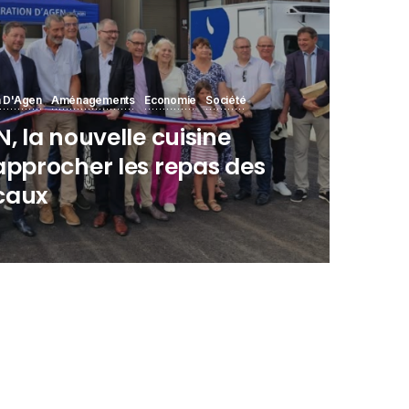
 D'Agen
Aménagements
Economie
Société
, la nouvelle cuisine
approcher les repas des
caux