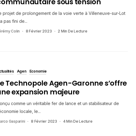
communautaire sous tension
e projet de prolongement de la voie verte à Villeneuve-sur-Lot
’a pas fini de...
érémy Colin
8 Février 2023
2 Min De Lecture
ctualités
Agen
Economie
Le Technopole Agen-Garonne s’offre
une expansion majeure
onçu comme un véritable fer de lance et un stabilisateur de
’économie locale, le...
arco Gasparini
8 Février 2023
4 Min De Lecture