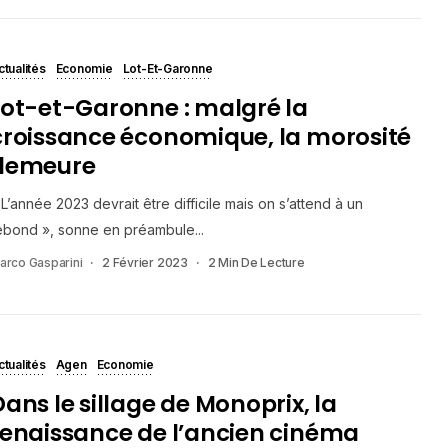
ctualités
Economie
Lot-Et-Garonne
Lot-et-Garonne : malgré la
croissance économique, la morosité
demeure
 L’année 2023 devrait être difficile mais on s’attend à un
ebond », sonne en préambule...
arco Gasparini
2 Février 2023
2 Min De Lecture
ctualités
Agen
Economie
Dans le sillage de Monoprix, la
renaissance de l’ancien cinéma