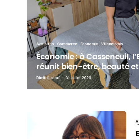
Actualités
Commerce
Economie
Villeneuvois
Économie : à Casseneuil, l
réunit bien-être, beauté e
Dimitri Laleuf
31 Juillet 2026
A