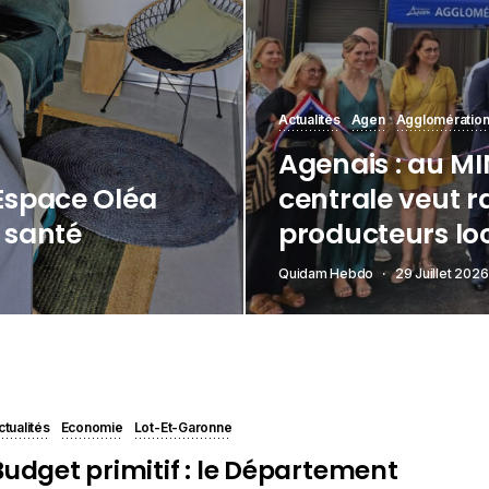
Actualités
Agen
Agglomération
Agenais : au MIN
’Espace Oléa
centrale veut r
t santé
producteurs lo
Quidam Hebdo
29 Juillet 2026
ctualités
Economie
Lot-Et-Garonne
Budget primitif : le Département