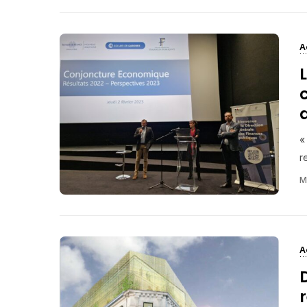
A
«
r
M
A