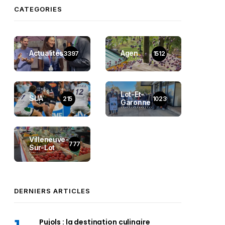
CATEGORIES
Actualités
Agen
3397
1512
Lot-Et-
SUA
215
1023
Garonne
Villeneuve-
777
Sur-Lot
DERNIERS ARTICLES
Pujols : la destination culinaire