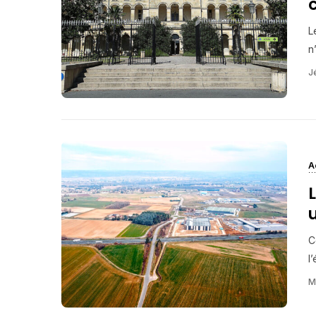
L
n
J
A
C
l
M