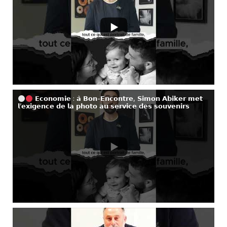
𝗘𝗰𝗼𝗻𝗼𝗺𝗶𝗲 : 𝗮̀ 𝗕𝗼𝗻-𝗘𝗻𝗰𝗼𝗻𝘁𝗿𝗲, 𝗦𝗶𝗺𝗼𝗻 𝗔𝗯𝗶𝗸𝗲𝗿 𝗺𝗲𝘁
𝗹’𝗲𝘅𝗶𝗴𝗲𝗻𝗰𝗲 𝗱𝗲 𝗹𝗮 𝗽𝗵𝗼𝘁𝗼 𝗮𝘂 𝘀𝗲𝗿𝘃𝗶𝗰𝗲 𝗱𝗲𝘀 𝘀𝗼𝘂𝘃𝗲𝗻𝗶𝗿𝘀