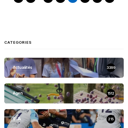
CATEGORIES
Actualités
3399
Agen
1512
SUA
215