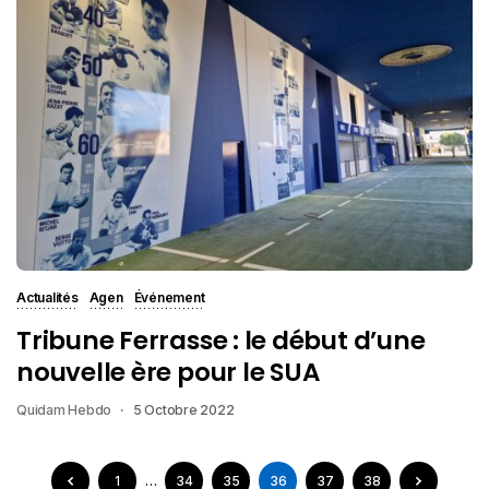
Actualités
Agen
Événement
Tribune Ferrasse : le début d’une
nouvelle ère pour le SUA
Quidam Hebdo
5 Octobre 2022
1
…
34
35
36
37
38